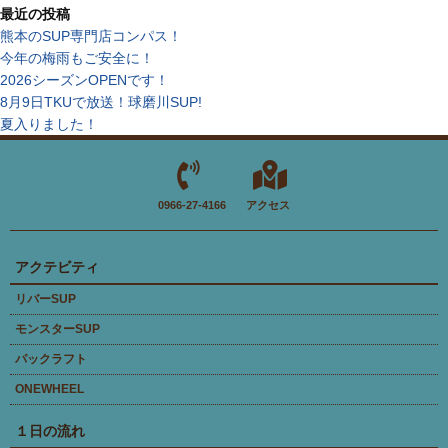
最近の投稿
熊本のSUP専門店コンパス！
今年の梅雨もご安全に！
2026シーズンOPENです！
8月9日TKUで放送！球磨川SUP!
夏入りました！
0966-27-4166
アクセス
アクテビティ
リバーSUP
モンスターSUP
パックラフト
ONEWHEEL
１日の流れ