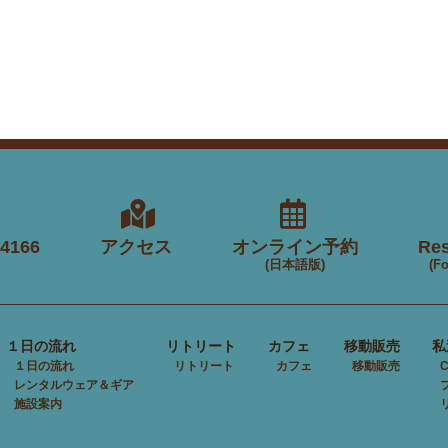
-4166
アクセス
オンライン予約
Res
(日本語版)
(Fo
１日の流れ
リトリート
カフェ
移動販売
私
１日の流れ
リトリート
カフェ
移動販売
レンタルウェア＆ギア
施設案内