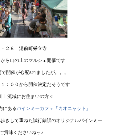
３・２８ 湯前町栄立寺
０から山の上のマルシェ開催です
雨で開催が心配sれましたが。。。
１１：００から開催決定だそうです
川上流域にお住まいの方々
内にある
バインミーカフェ「カオニャット」
べ歩きして重ねた試行錯誤のオリジナルバインミー
ご賞味くださいねっ♪