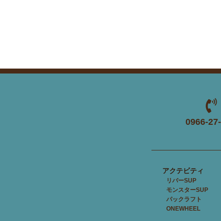
0966-27
アクテビティ
リバーSUP
モンスターSUP
パックラフト
ONEWHEEL