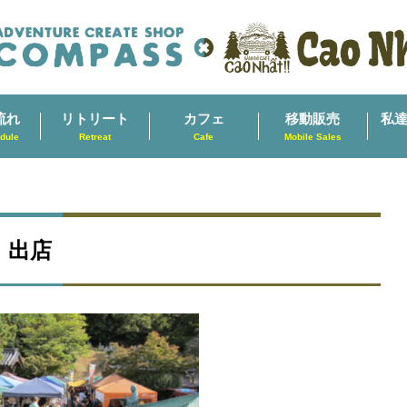
流れ
リトリート
カフェ
移動販売
私
dule
Retreat
Cafe
Mobile Sales
 出店