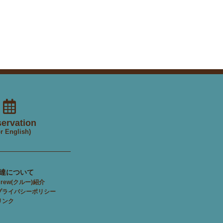
ervation
r English)
達について
Crew(クルー)紹介
プライバシーポリシー
リンク