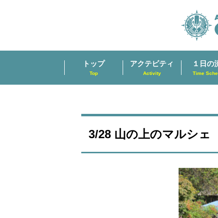
トップ
アクテビティ
１日の
Top
Activity
Time Sche
3/28 山の上のマルシェ