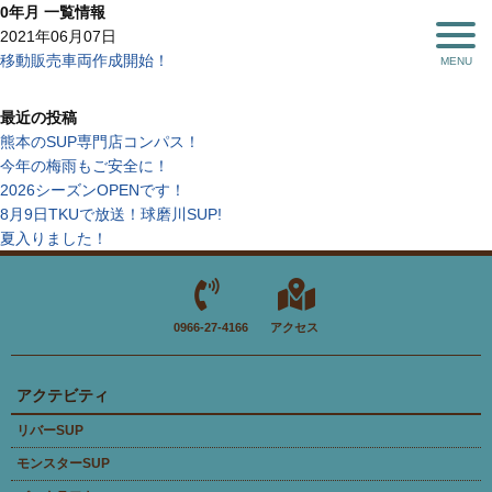
0年月 一覧情報
2021年06月07日
移動販売車両作成開始！
最近の投稿
熊本のSUP専門店コンパス！
今年の梅雨もご安全に！
2026シーズンOPENです！
8月9日TKUで放送！球磨川SUP!
夏入りました！
0966-27-4166
アクセス
アクテビティ
リバーSUP
モンスターSUP