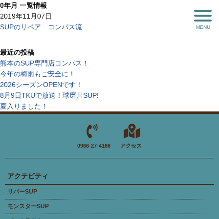
0年月 一覧情報
2019年11月07日
SUPのリペア コンパス流
最近の投稿
熊本のSUP専門店コンパス！
今年の梅雨もご安全に！
2026シーズンOPENです！
8月9日TKUで放送！球磨川SUP!
夏入りました！
0966-27-4166
アクセス
アクテビティ
リバーSUP
モンスターSUP